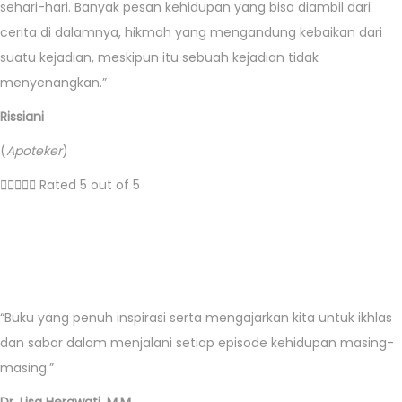
sehari-hari. Banyak pesan kehidupan yang bisa diambil dari
cerita di dalamnya, hikmah yang mengandung kebaikan dari
suatu kejadian, meskipun itu sebuah kejadian tidak
menyenangkan.”
Rissiani
(
Apoteker
)





Rated 5 out of 5
“Buku yang penuh inspirasi serta mengajarkan kita untuk ikhlas
dan sabar dalam menjalani setiap episode kehidupan masing-
masing.”
Dr. Lisa Herawati, M.M.